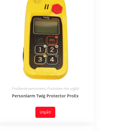
Fristående personlarm
,
Produkten har utgått
Personlarm Twig Protector ProEx
Utgått