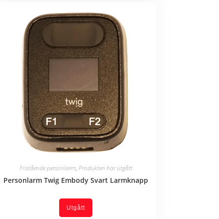
Fristående personlarm
,
Produkten har utgått
Personlarm Twig Embody Svart Larmknapp
Utgått