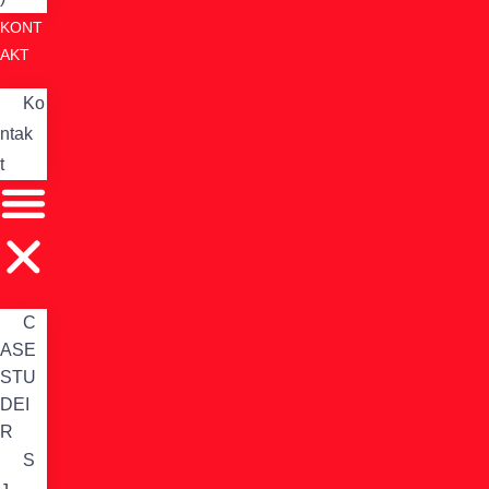
KONT
AKT
Ko
ntak
t
C
ASE
STU
DEI
R
S