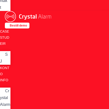
ntak
t
Bestill demo
CASE
STUD
EIR
S
J
KONT
O
INFO
Cr
ystal
Alarm