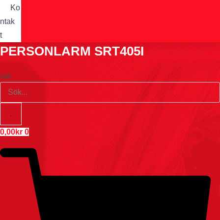
Ko
ntak
t
PERSONLARM SRT405I
Søk
0,00
kr
0