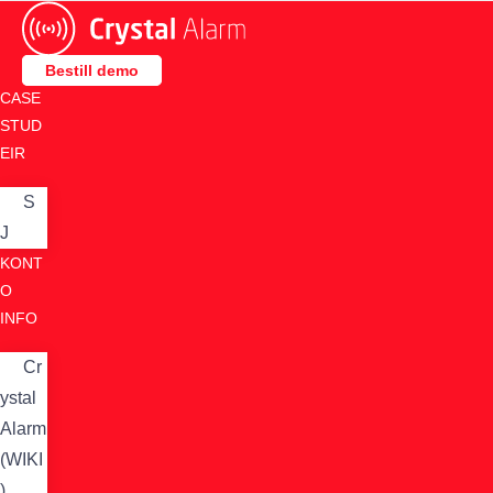
Skip
to
content
Bestill demo
CASE
STUD
EIR
S
J
KONT
O
INFO
Cr
ystal
Alarm
(WIKI
)