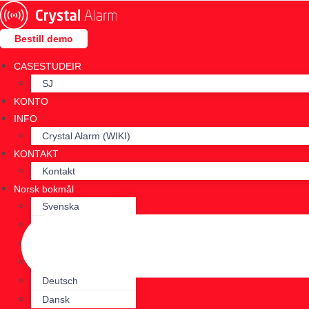
Skip
to
Bestill demo
content
CASESTUDEIR
SJ
KONTO
INFO
Crystal Alarm (WIKI)
KONTAKT
Kontakt
Norsk bokmål
Svenska
English
Suomi
Français
Deutsch
Dansk