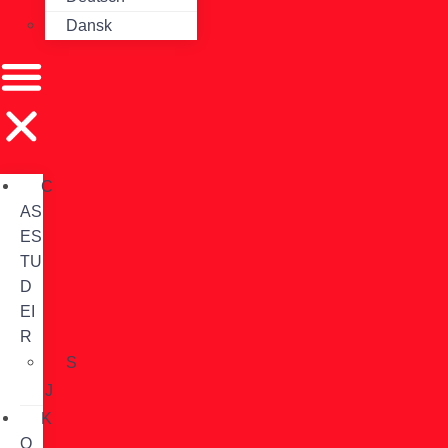
Dansk
C
AS
ES
TU
D
EI
R
S
J
K
O