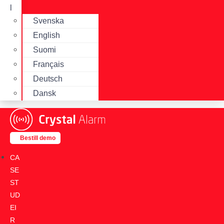
l
Svenska
English
Suomi
Français
Deutsch
Dansk
Bestill demo
CA
SE
ST
UD
EI
R