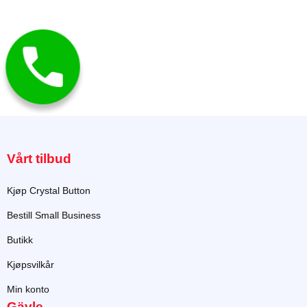
produktsiden
Vårt tilbud
Kjøp Crystal Button
Bestill Small Business
Butikk
Kjøpsvilkår
Min konto
Gävle