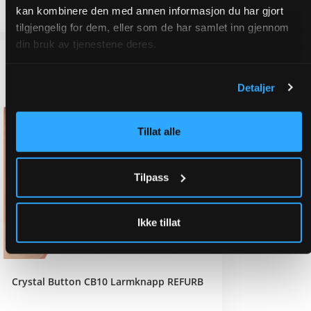
Legg i handlekurv
kan kombinere den med annen informasjon du har gjort
tilgjengelig for dem, eller som de har samlet inn gjennom
din bruk av tjenestene deres.
TOMT PÅ LAGER
Detaljer
Tillat alle
Tilpass
Ikke tillat
Crystal Button CB10 Larmknapp REFURB