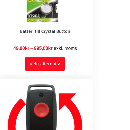
Batteri till Crystal Button
49,00
kr
–
995,00
kr
Prisområde:
exkl. moms
49,00kr
Dette
produktet
Velg alternativ
har
til
flere
varianter.
995,00kr
Alternativene
kan
velges
på
produktsiden