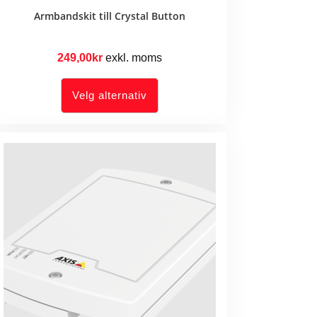
Armbandskit till Crystal Button
249,00
kr
exkl. moms
Dette
produktet
Velg alternativ
har
flere
varianter.
Alternativene
kan
velges
på
produktsiden