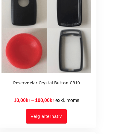
Reservdelar Crystal Button CB10
10,00
kr
–
100,00
kr
Prisområde:
exkl. moms
10,00kr
Dette
produktet
Velg alternativ
har
til
flere
varianter.
100,00kr
Alternativene