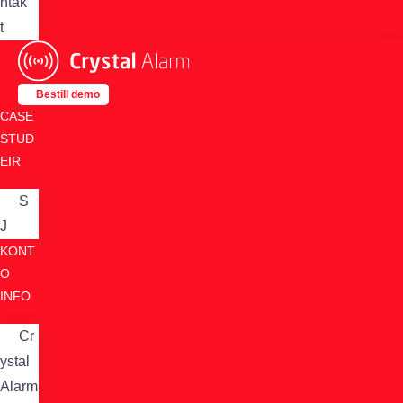
ntak
t
Bestill demo
CASE
STUD
EIR
S
J
KONT
O
INFO
Cr
ystal
Alarm