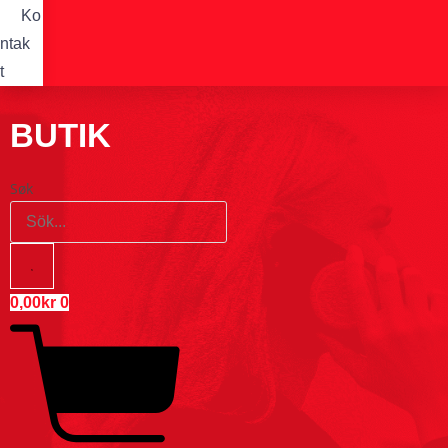
Ko
ntak
t
BUTIK
Søk
0,00
kr
0