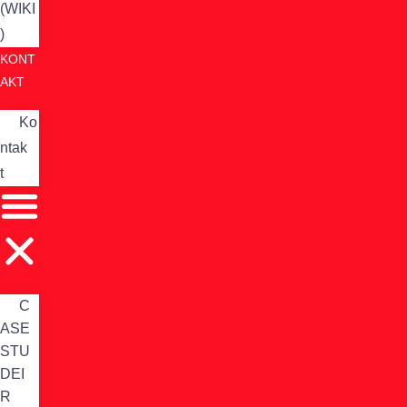
(WIKI
)
KONT
AKT
Ko
ntak
t
C
ASE
STU
DEI
R