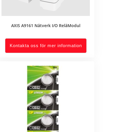
AXIS A9161 Nätverk I/O ReläModul
Kontakta oss för mer information