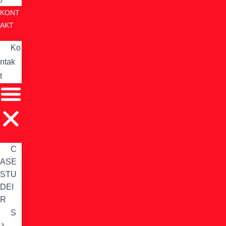
KONT
AKT
Ko
ntak
t
C
ASE
STU
DEI
R
S