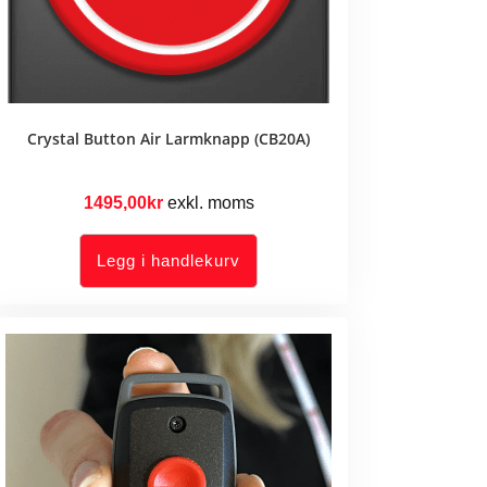
Crystal Button Air Larmknapp (CB20A)
1495,00
kr
exkl. moms
Legg i handlekurv