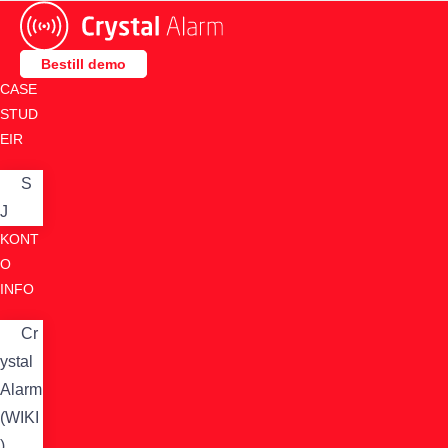
Skip
to
content
Bestill demo
CASE
STUD
EIR
S
J
KONT
O
INFO
Cr
ystal
Alarm
(WIKI
)