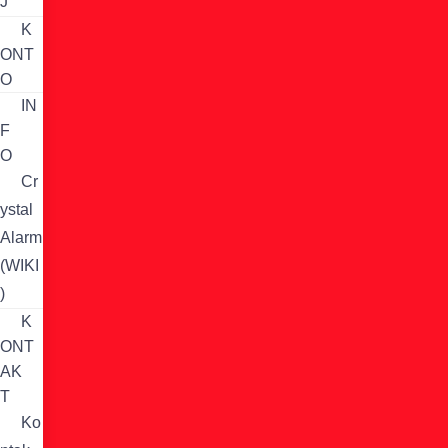
J
K
ONT
O
IN
F
O
Cr
ystal
Alarm
(WIKI
)
K
ONT
AK
T
Ko