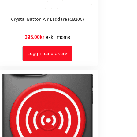
Crystal Button Air Laddare (CB20C)
395,00
kr
exkl. moms
Legg i handlekurv