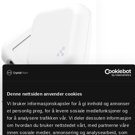
kan
velges
på
produktsiden
Denne nettsiden anvender cookies
Transponder för inomhuspositionering, lätt
Vi bruker informasjonskapsler for å gi innhold og annonser
et personlig preg, for å levere sosiale mediefunksjoner og
for å analysere trafikken vår. Vi deler dessuten informasjon
499,00
kr
exkl. moms
om hvordan du bruker nettstedet vårt, med partnerne våre
innen sosiale medier, annonsering og analysearbeid, som