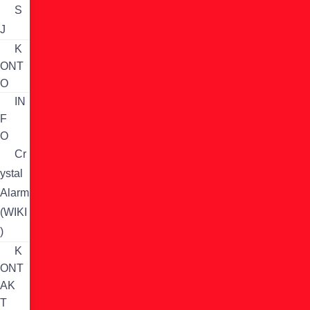
S
J
K
ONT
O
IN
F
O
Cr
ystal
Alarm
(WIKI
)
K
ONT
AK
T